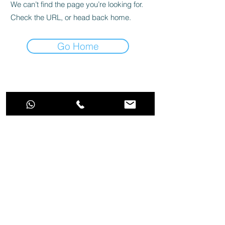
We can’t find the page you’re looking for.
Check the URL, or head back home.
Go Home
Tecnologia para cuidar do seu aquário!
Aquarino Comércio e Serviços LTDA | CPNJ
13.406.457
/0001-42 | Rua Desembargador Lima Castro
101 - Casa 50 - Fonseca - Niterói - RJ -
24120-350
|