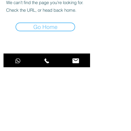
We can’t find the page you’re looking for.
Check the URL, or head back home.
Go Home
Tecnologia para cuidar do seu aquário!
Aquarino Comércio e Serviços LTDA | CPNJ
13.406.457
/0001-42 | Rua Desembargador Lima Castro
101 - Casa 50 - Fonseca - Niterói - RJ -
24120-350
|