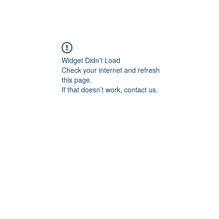
Loja
Fórum
Suporte
Contato
Widget Didn’t Load
Check your internet and refresh
this page.
If that doesn’t work, contact us.