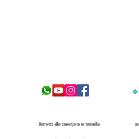
cnologia para cuidar do seu aquár
termo de compra e venda
a