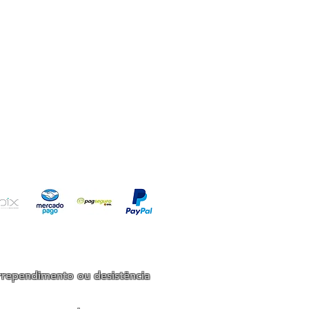
io!
rrependimento ou desistência