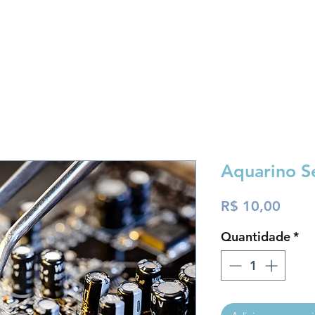
Loja
Fórum
Suporte
Contato
Aquarino S
Preç
R$ 10,00
Quantidade
*