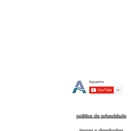
Te
política de privacidade
trocas e devoluções