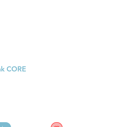
BRL (R$)
Entrar
ak CORE
reço