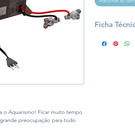
Adicionar ao carr
Ficha Técni
Potencia Contínua
Tensão da Bateria
Dimensões Nobre
Peso Nobreak
Medidas Bateria
 o Aquarismo! Ficar muito tempo
a grande preocupação para todo