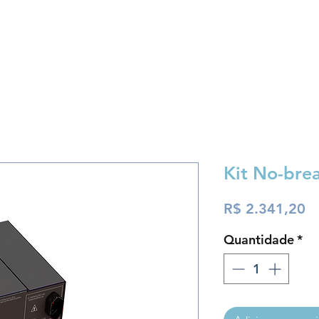
Loja
Fórum
Suporte
Contato
Kit No-bre
P
R$ 2.341,20
Quantidade
*