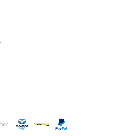
.
io!