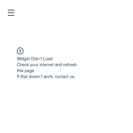
BRL (R$)
Entrar
Widget Didn’t Load
Check your internet and refresh
this page.
If that doesn’t work, contact us.
Tecnologia para cuidar do seu aquário!