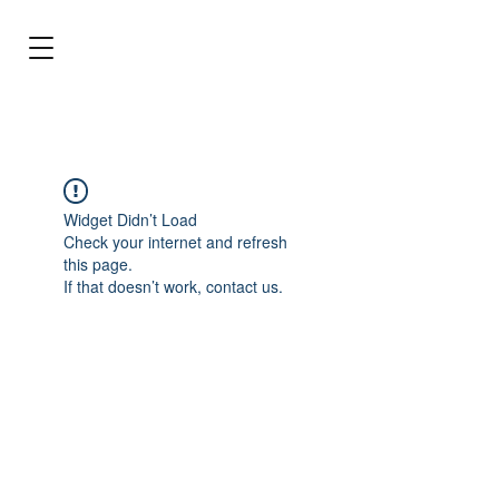
BRL (R$)
Entrar
Widget Didn’t Load
Check your internet and refresh
this page.
If that doesn’t work, contact us.
Tecnologia para cuidar do seu aquário!