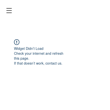
BRL (R$)
Entrar
Widget Didn’t Load
Check your internet and refresh
this page.
If that doesn’t work, contact us.
Tecnologia para cuidar do seu aquário!