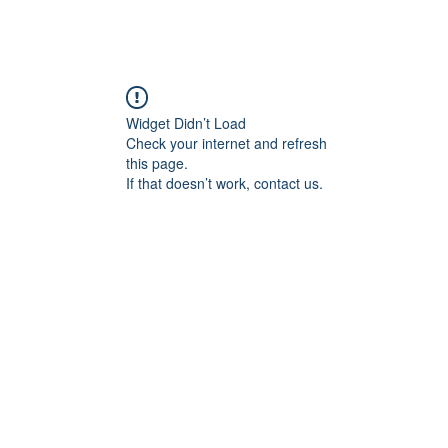
Loja
Fórum
Suporte
Contato
Widget Didn’t Load
Check your internet and refresh
this page.
If that doesn’t work, contact us.