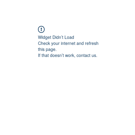
Loja
Fórum
Suporte
Contato
Widget Didn’t Load
Check your internet and refresh
this page.
If that doesn’t work, contact us.