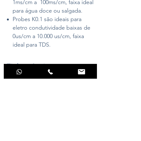
1ms/cm a 100ms/cm, faixa ideal
para água doce ou salgada.
Probes K0.1 são ideais para
eletro condutividade baixas de
0us/cm a 10.000 us/cm, faixa
ideal para TDS.
Ficha técnica
Incluso:
1x Probe EC com K conforme
escolhido.
Garantia: 1 ano contra defeito de
Ainda não há avaliações
fabricação
Compartilhe sua opinião. Seja o primeiro a
Vida Útil: 2 anos
deixar uma avaliação.
Temperatura de operação 0 A 50ºC
MaterialGrafite 99,9%
ConstruçãoPlástico PLA
Avaliar