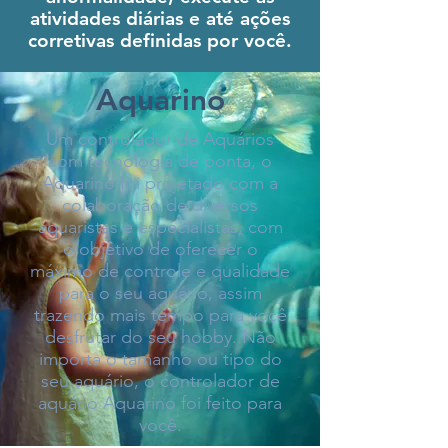
atividades diárias e até ações
corretivas definidas por você.
Aquarino
Um controlador de Aquários
com tecnologia de ponta, o
Aquarino foi projetado com a
colaboração de diversos
aquaristas e especialistas, com
o objetivo de oferecer o
máximo de controle e qualidade
para o seu aquário, assim
trazendo mais tempo para você
desfrutar do seu hobby. Não
importa o tamanho ou tipo do
seu aquário, o controlador de
aquário Aquarino foi feito para
você.