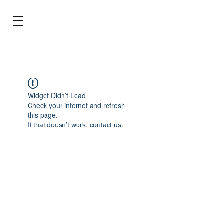
BRL (R$)
Entrar
Widget Didn’t Load
Check your internet and refresh
this page.
If that doesn’t work, contact us.
Tecnologia para cuidar do seu aquário!