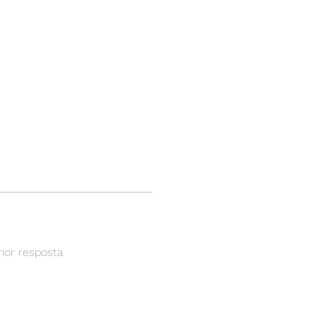
BRL (R$)
Entrar
hor resposta