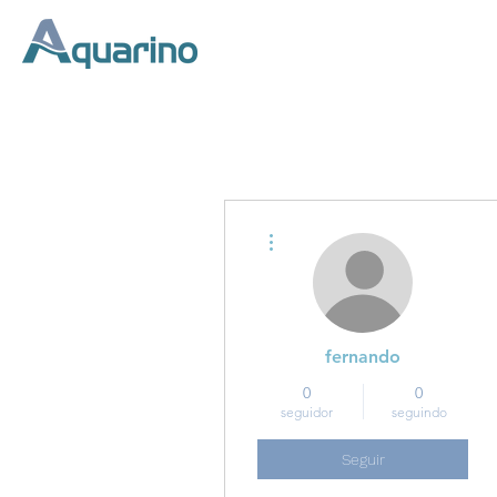
Início
Mais ações
fernando
0
0
seguidor
seguindo
Seguir