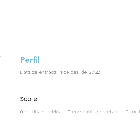
Loja
Fórum
Suporte
Contato
Perfil
Data de entrada: 11 de dez. de 2022
Sobre
0
curtida recebida
0
comentário recebido
0
mel