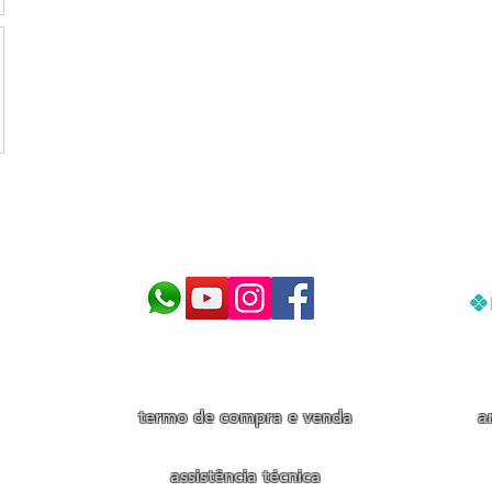
cnologia para cuidar do seu aquár
termo de compra e venda
a
assistência técnica