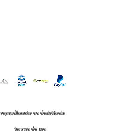
io!
rrependimento ou desistência
termos de uso