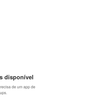
BRL (R$)
Entrar
s disponível
precisa de um app de
ups.