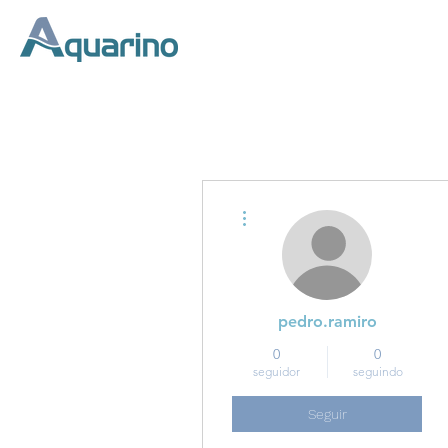
Início
Mais ações
pedro.ramiro
0
0
seguidor
seguindo
Seguir