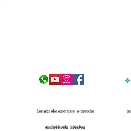
cnologia para cuidar do seu aquár
termo de compra e venda
a
assistência técnica